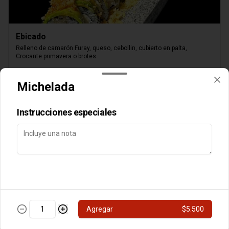
Ebicado
Relleno de camarón Furay, queso, cebollin, cubierto en palta, 
Crocante primavera o brotes.
$8.000
Michelada
Instrucciones especiales
Queso Parrillero
Camarón furay, palta, cubierto de queso,

Agregar
$5.500
chimichurri nikkei, flameado, crocante o brotes y

salsa unagui