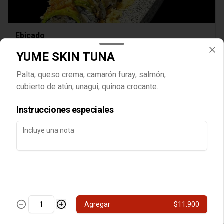
Ebicado
Relleno de camarón Furay, queso, cebollin, cubierto en palta, 
YUME SKIN TUNA
Crocante primavera o brotes.
Palta, queso crema, camarón furay, salmón,
$8.000
cubierto de atún, unagui, quinoa crocante.
Instrucciones especiales
Queso Parrillero
Camarón furay, palta, cubierto de queso,

Agregar
$11.900
chimichurri nikkei, flameado, crocante o brotes y

salsa unagui