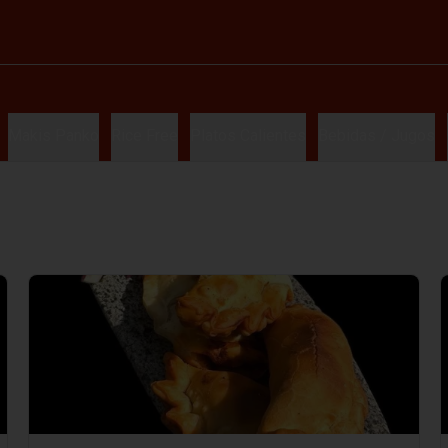
Makis Panko
Rice Free
Platos Calientes
Bebidas / Jugos