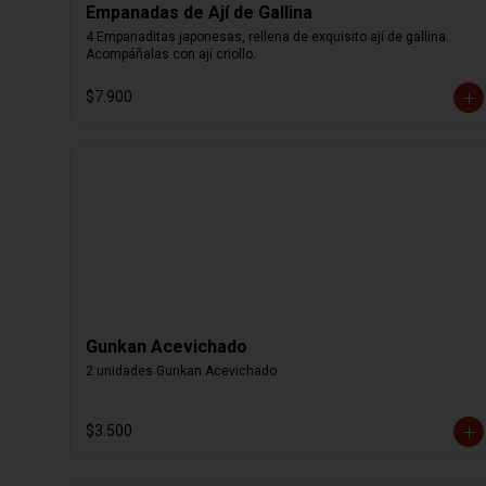
Empanadas de Ají de Gallina
4 Empanaditas japonesas, rellena de exquisito ají de gallina. 
Acompáñalas con ají criollo.
$7.900
Gunkan Acevichado
2 unidades Gunkan Acevichado
$3.500