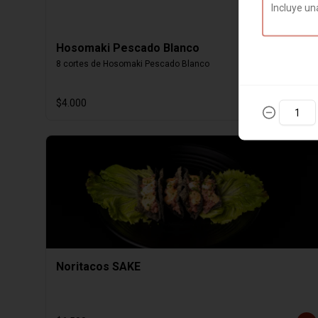
Hosomaki Pescado Blanco
8 cortes de Hosomaki Pescado Blanco
$4.000
Noritacos SAKE