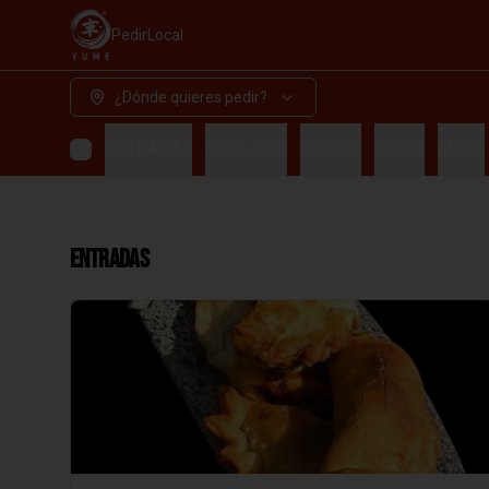
Pedir
Local
¿Dónde quieres pedir?
ENTRADAS
Menu Kids
Sashimi
Nigiris
Makis
ENTRADAS