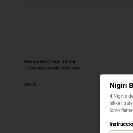
Hosomaki Crabs Tartar
8 cortes de Hosomaki Crabs Tartar
Nigiri 
$4.000
4 Nigiris de
nikkei, sal
lomo flame
Instrucci