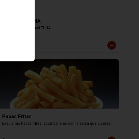
Hosomaki TUNA
8 cortes de Hosomaki TUNA
$4.000
Papas Fritas
Exquisitas Papas fritas, acompáñalas con la salsa que quieras.