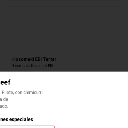
Hosomaki EBI Tartar
8 cortes de Hosomaki EBI
Beef
$4.000
 Filete, con chimicurri
sa de
ado.
ones especiales