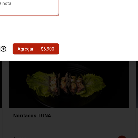
Hosomaki SAKE
8 cortes de Hosomaki SAKE
$4.000
Agregar
$6.900
Noritacos TUNA