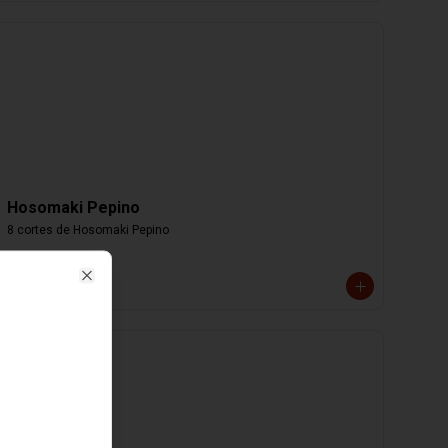
Hosomaki Pepino
8 cortes de Hosomaki Pepino
$4.000
Close