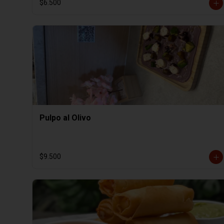
$6.500
Pulpo al Olivo
$9.500