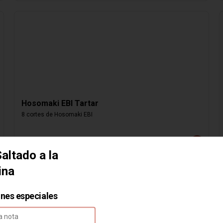
Hosomaki EBI Tartar
8 cortes de Hosomaki EBI
$4.000
altado a la
ina
ones especiales