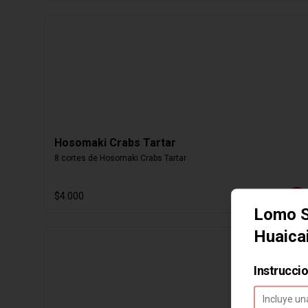
Hosomaki Crabs Tartar
8 cortes de Hosomaki Crabs Tartar
$4.000
Lomo S
Huaica
Instrucci