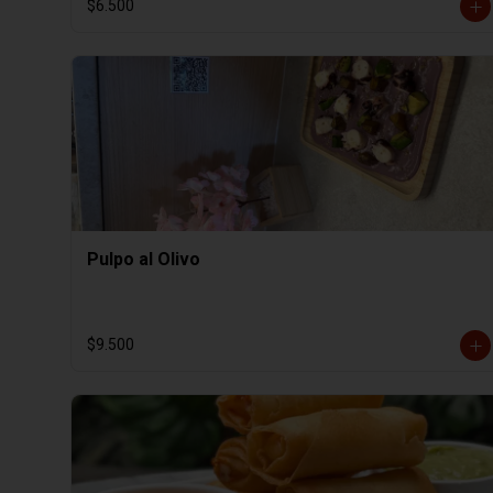
$6.500
Pulpo al Olivo
$9.500