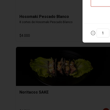
Hosomaki Pescado Blanco
8 cortes de Hosomaki Pescado Blanco
$4.000
Noritacos SAKE