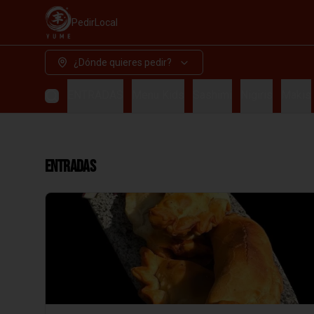
Pedir
Local
¿Dónde quieres pedir?
ENTRADAS
Menu Kids
Sashimi
Nigiris
Makis
ENTRADAS