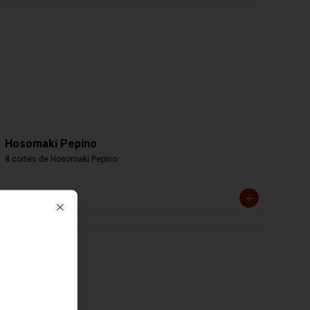
Hosomaki Pepino
8 cortes de Hosomaki Pepino
$4.000
Close