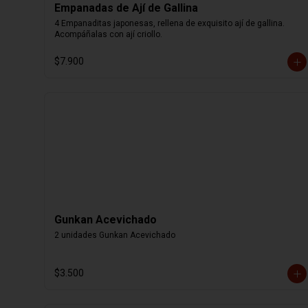
Empanadas de Ají de Gallina
4 Empanaditas japonesas, rellena de exquisito ají de gallina. 
Acompáñalas con ají criollo.
$7.900
Gunkan Acevichado
2 unidades Gunkan Acevichado
$3.500