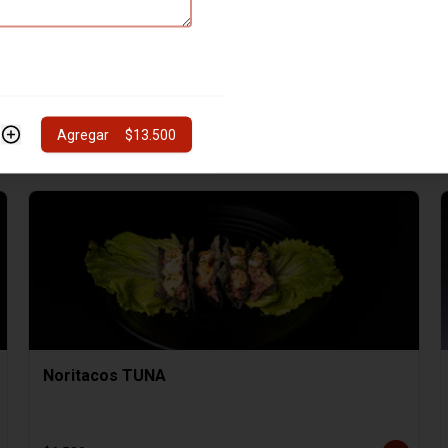
Hosomaki SAKE
8 cortes de Hosomaki SAKE
Agregar
$13.500
$4.000
Noritacos TUNA