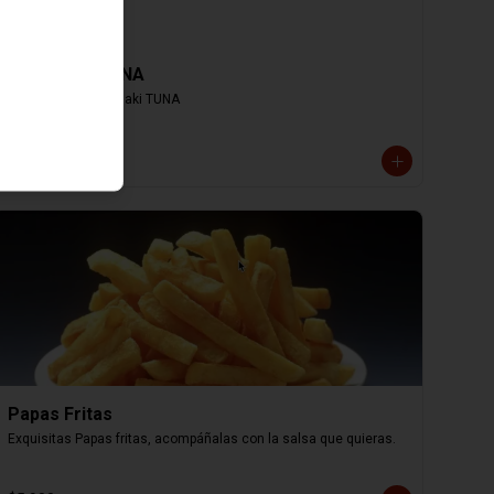
Hosomaki TUNA
8 cortes de Hosomaki TUNA
$4.000
Papas Fritas
Exquisitas Papas fritas, acompáñalas con la salsa que quieras.