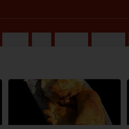
Makis Panko
Rice Free
Platos Calientes
Bebidas / Jugos