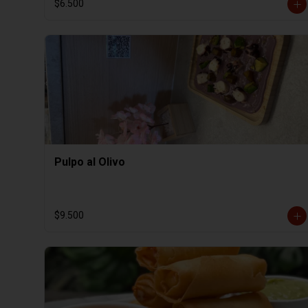
$6.500
Pulpo al Olivo
$9.500