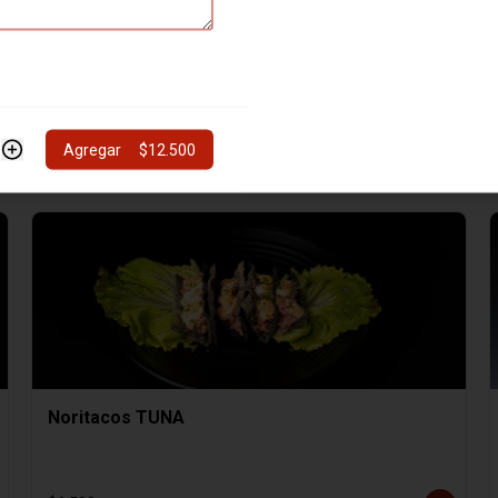
Hosomaki SAKE
8 cortes de Hosomaki SAKE
Agregar
$12.500
$4.000
Noritacos TUNA