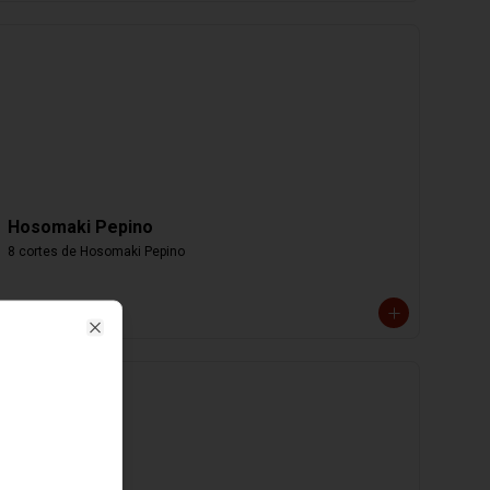
Hosomaki Pepino
8 cortes de Hosomaki Pepino
$4.000
Close