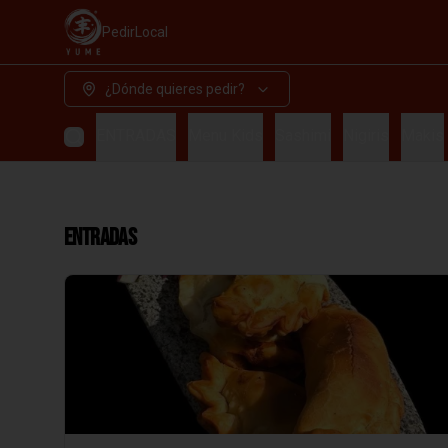
Pedir
Local
¿Dónde quieres pedir?
ENTRADAS
Menu Kids
Sashimi
Nigiris
Makis
ENTRADAS