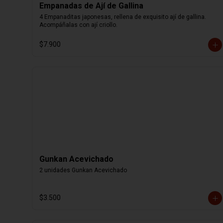
Empanadas de Ají de Gallina
4 Empanaditas japonesas, rellena de exquisito ají de gallina. 
Acompáñalas con ají criollo.
$7.900
Gunkan Acevichado
2 unidades Gunkan Acevichado
$3.500