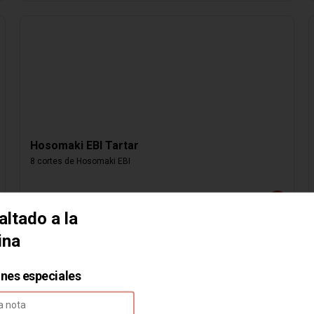
Hosomaki EBI Tartar
8 cortes de Hosomaki EBI
$4.000
altado a la
ina
ones especiales