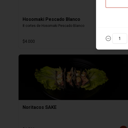
Hosomaki Pescado Blanco
8 cortes de Hosomaki Pescado Blanco
$4.000
Noritacos SAKE