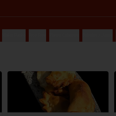
Makis Panko
Rice Free
Platos Calientes
Bebidas / Jugos