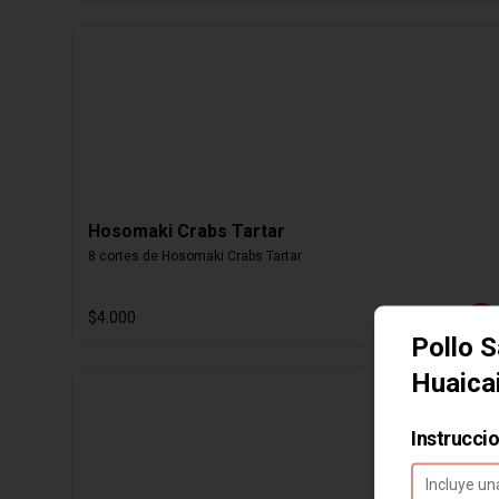
Hosomaki Crabs Tartar
8 cortes de Hosomaki Crabs Tartar
$4.000
Pollo S
Huaica
Instrucci