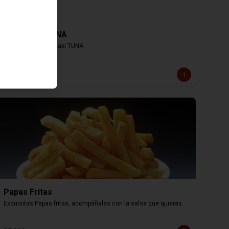
Hosomaki TUNA
8 cortes de Hosomaki TUNA
$4.000
Papas Fritas
Exquisitas Papas fritas, acompáñalas con la salsa que quieras.