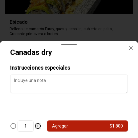
Ebicado
Relleno de camarón Furay, queso, cebollin, cubierto en palta, 
Crocante primavera o brotes.
$8.000
Canadas dry
Instrucciones especiales
Queso Parrillero
Camarón furay, palta, cubierto de queso,

Agregar
$1.800
chimichurri nikkei, flameado, crocante o brotes y

salsa unagui