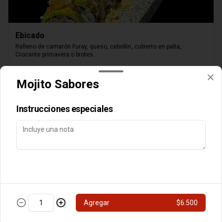
Ebicado
Relleno de camarón Furay, queso, cebollin, cubierto en palta, 
Crocante primavera o brotes.
$8.000
Mojito Sabores
Instrucciones especiales
Queso Parrillero
Camarón furay, palta, cubierto de queso,

Agregar
$6.500
chimichurri nikkei, flameado, crocante o brotes y

salsa unagui