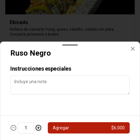
Ebicado
Relleno de camarón Furay, queso, cebollin, cubierto en palta, 
Crocante primavera o brotes.
$8.000
Ruso Negro
Instrucciones especiales
Queso Parrillero
Camarón furay, palta, cubierto de queso,

Agregar
$6.000
chimichurri nikkei, flameado, crocante o brotes y

salsa unagui