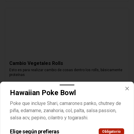
Cambio Vegetales Rolls
Esto es para realizar cambio de cosas dentro los rolls, básicamente 
proteínas
$1.000
Hawaiian Poke Bowl
Poke que incluye Shari, camarones panko, chutney de
piña, edamame, zanahoria, col, palta, salsa passion,
salsa acv, pepino, cilantro y togarashi.
Elige según prefieras
Obligatorio