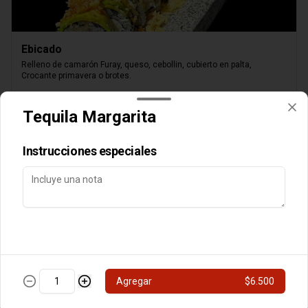
Ebicado
Relleno de camarón Furay, queso, cebollin, cubierto en palta, 
Crocante primavera o brotes.
$8.000
Tequila Margarita
Instrucciones especiales
Queso Parrillero
Camarón furay, palta, cubierto de queso,

Agregar
$6.500
chimichurri nikkei, flameado, crocante o brotes y

salsa unagui