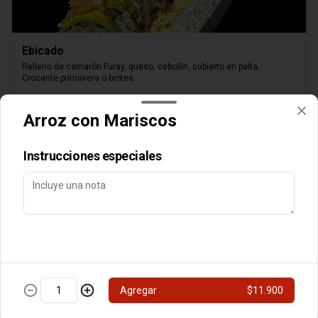
Ebicado
Relleno de camarón Furay, queso, cebollin, cubierto en palta, 
Crocante primavera o brotes.
$8.000
Arroz con Mariscos
Instrucciones especiales
Queso Parrillero
Camarón furay, palta, cubierto de queso,

Agregar
$11.900
chimichurri nikkei, flameado, crocante o brotes y

salsa unagui