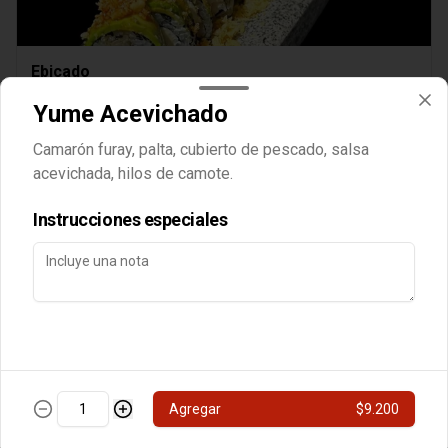
Ebicado
Relleno de camarón Furay, queso, cebollin, cubierto en palta, 
Yume Acevichado
Crocante primavera o brotes.
Camarón furay, palta, cubierto de pescado, salsa
$8.000
acevichada, hilos de camote.
Instrucciones especiales
Queso Parrillero
Camarón furay, palta, cubierto de queso,

Agregar
$9.200
chimichurri nikkei, flameado, crocante o brotes y

salsa unagui