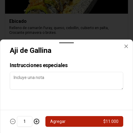
Ebicado
Relleno de camarón Furay, queso, cebollin, cubierto en palta, 
Crocante primavera o brotes.
$8.000
Aji de Gallina
Instrucciones especiales
Queso Parrillero
Camarón furay, palta, cubierto de queso,

Agregar
$11.000
chimichurri nikkei, flameado, crocante o brotes y

salsa unagui