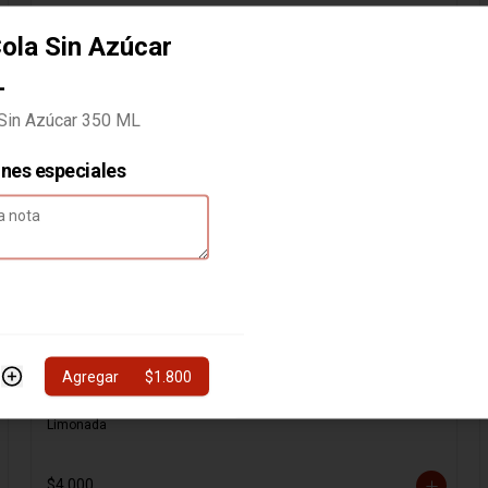
ola Sin Azúcar
Fanta Sin Azúcar 350 ML
L
Fanta Sin Azúcar 350 ML
Sin Azúcar 350 ML
$1.800
ones especiales
Agregar
$1.800
Limonada
Limonada
$4.000