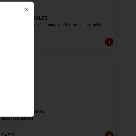
Close
JUGOS NATURALES
Jugos naturales de, piña, mango, frutilla, frambuesa, melón
$4.000
Limonada Sabores
Limonada Sabores
$4.500