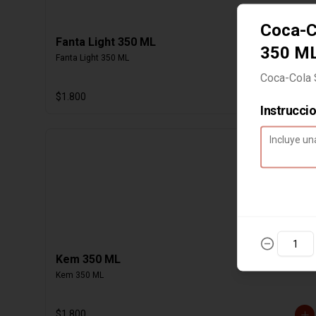
Coca-C
Fanta Light 350 ML
350 M
Fanta Light 350 ML
Coca-Cola 
$1.800
Instrucci
Kem 350 ML
Kem 350 ML
$1.800