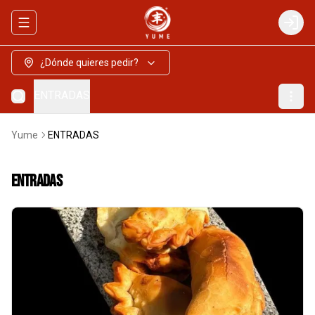
Abrir menu de navegación
Login
¿Dónde quieres pedir?
ENTRADAS
Yume
ENTRADAS
ENTRADAS