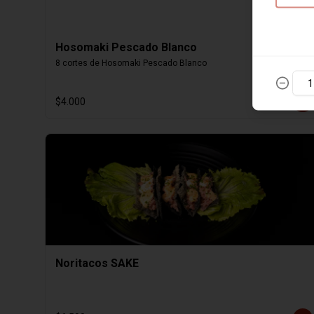
Hosomaki Pescado Blanco
8 cortes de Hosomaki Pescado Blanco
$4.000
Noritacos SAKE