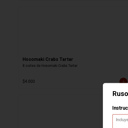
Hosomaki Crabs Tartar
8 cortes de Hosomaki Crabs Tartar
$4.000
Ruso
Instru