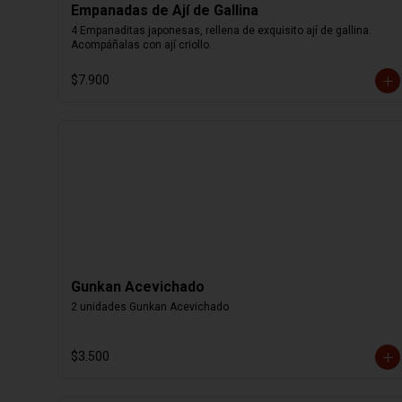
Empanadas de Ají de Gallina
4 Empanaditas japonesas, rellena de exquisito ají de gallina. 
Acompáñalas con ají criollo.
$7.900
Gunkan Acevichado
2 unidades Gunkan Acevichado
$3.500