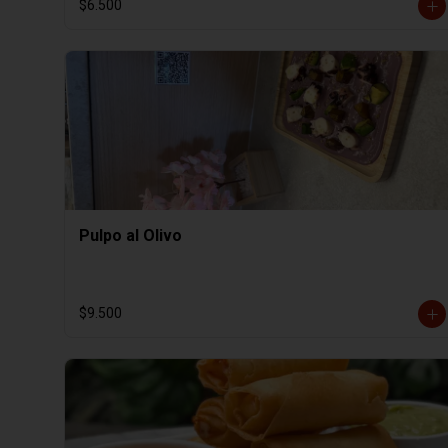
$6.500
Pulpo al Olivo
$9.500