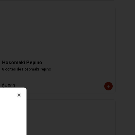
Hosomaki Pepino
8 cortes de Hosomaki Pepino
$4.000
Close