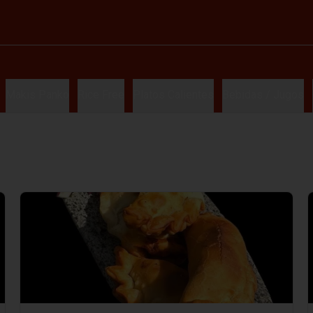
Makis Panko
Rice Free
Platos Calientes
Bebidas / Jugos