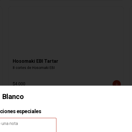
Hosomaki EBI Tartar
8 cortes de Hosomaki EBI
$4.000
 Blanco
cciones especiales