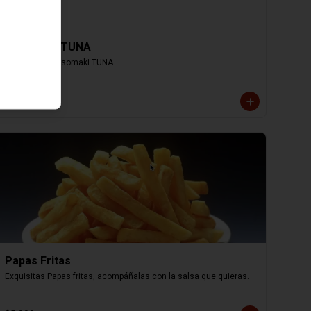
Hosomaki TUNA
8 cortes de Hosomaki TUNA
$4.000
Papas Fritas
Exquisitas Papas fritas, acompáñalas con la salsa que quieras.