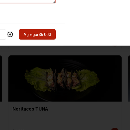
Hosomaki SAKE
8 cortes de Hosomaki SAKE
Agregar
$6.000
$4.000
Noritacos TUNA