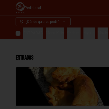
Pedir
Local
¿Dónde quieres pedir?
ENTRADAS
Menu Kids
Sashimi
Nigiris
Makis
ENTRADAS