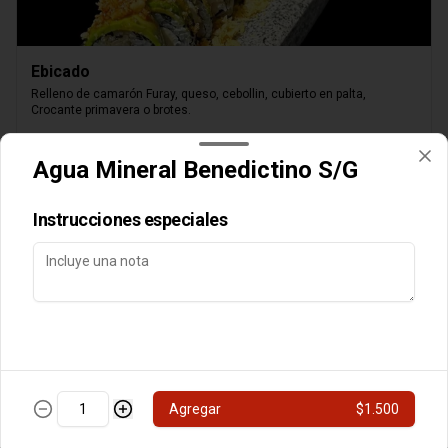
Ebicado
Relleno de camarón Furay, queso, cebollin, cubierto en palta, 
Crocante primavera o brotes.
$8.000
Agua Mineral Benedictino S/G
Instrucciones especiales
Queso Parrillero
Camarón furay, palta, cubierto de queso,

Agregar
$1.500
chimichurri nikkei, flameado, crocante o brotes y

salsa unagui