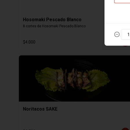
Hosomaki Pescado Blanco
8 cortes de Hosomaki Pescado Blanco
$4.000
Noritacos SAKE