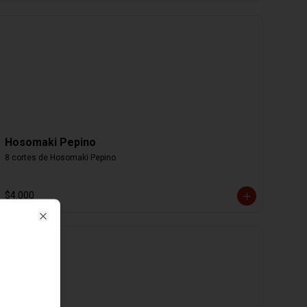
Hosomaki Pepino
8 cortes de Hosomaki Pepino
$4.000
Close