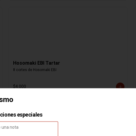
Hosomaki EBI Tartar
8 cortes de Hosomaki EBI
$4.000
asmo
cciones especiales