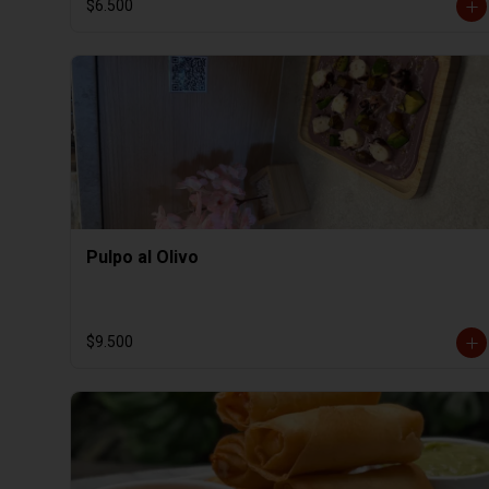
$6.500
Pulpo al Olivo
$9.500