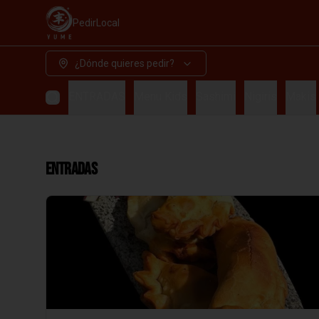
Pedir
Local
¿Dónde quieres pedir?
ENTRADAS
Menu Kids
Sashimi
Nigiris
Makis
ENTRADAS