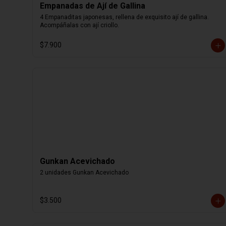
Empanadas de Ají de Gallina
4 Empanaditas japonesas, rellena de exquisito ají de gallina. 
Acompáñalas con ají criollo.
$7.900
Gunkan Acevichado
2 unidades Gunkan Acevichado
$3.500