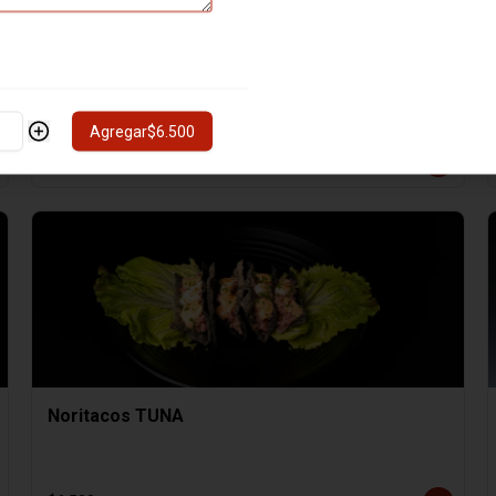
Hosomaki SAKE
8 cortes de Hosomaki SAKE
Agregar
$6.500
$4.000
Noritacos TUNA