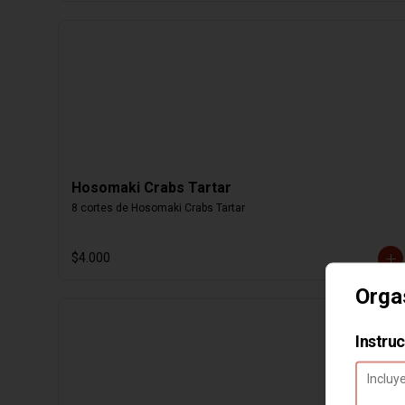
Hosomaki Crabs Tartar
8 cortes de Hosomaki Crabs Tartar
$4.000
Org
Instru