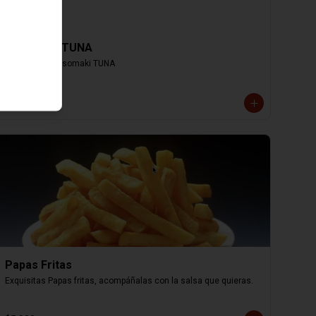
Hosomaki TUNA
8 cortes de Hosomaki TUNA
$4.000
Papas Fritas
Exquisitas Papas fritas, acompáñalas con la salsa que quieras.